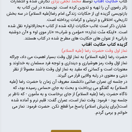
کتاب
حکایت آفتاب
توسط
محمد نجفی یزدی
نگارش شده و انتشارات
زائر رضوی آن را تهیه و تدوین کرده است. نویسنده در این کتاب به
بازنویسی گزیده ای از حکایات زندگی امام رضا(علیه السلام) در سه بخش
تاریخی، اخلاقی و تربیتی و کرامات پرداخته است.
شایان ذکر است غالب حکایات ارائه شده از کتاب «بحارالانوار» نقل شده
است. «اینکه منّت ندارد»؛ «مؤمن و شراب»؛ «تار موی او» و «آن دوشنبه
بارانی» از عنوان های حکایت های مطرح شده در کتاب هستند.
گزیده کتاب حکایت آفتاب
نماز اول وقت حضرت رضا (علیه السلام)
حضرت رضا (علیه السلام) به نماز اوّل وقت بسیار اهمیت می داد، چراکه
نماز اوّل وقت رمز هوشیاری و دینداری و توجه فرد مسلمان به خداوند و
معنویات است و کسانی که مقید به نماز اول وقت باشند معمولاً از نظر
دینی و معنوی در رتبه والایی قرار می گیرند.
در جلسه ای عمران صائبی دانشمند معروف آن زمان با حضرت رضا (علیه
السلام) به گفتگو می پرداخت و بحث به جای حساس رسیده بود، که
ناگاه حضرت رضا (علیه السلام) از جای برخاست و به مأمون - که ناظر بر
جلسه بود - فرمود: وقت نماز است، عمران گفت: قلبم نرم و آماده شده
است(برای پذیرش اسلام) پاسخ مرا قطع نکن. حضرت فرمود: نماز می
خوانم و برمی گردم.