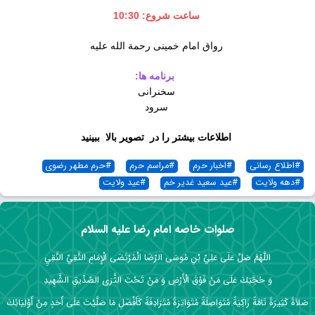
ساعت شروع: 10:30
رواق امام خمینی رحمة الله علیه
برنامه ها:
سخنرانی
سرود
اطلاعات بیشتر را در تصویر بالا ببینید
#
اطلاع رسانی
#
اخبار حرم
#
مراسم حرم
#
حرم مطهر رضوی
#
دهه ولایت
#
عید سعید غدیر خم
#
عید ولایت
صلوات خاصه امام رضا علیه السلام
اللَّهُمَّ صَلِّ عَلَى عَلِيِّ بْنِ مُوسَى الرِّضَا الْمُرْتَضَى الْإِمَامِ التَّقِيِّ النَّقِيِ
وَ حُجَّتِكَ عَلَى مَنْ فَوْقَ الْأَرْضِ وَ مَنْ تَحْتَ الثَّرَى الصِّدِّيقِ الشَّهِيدِ
صَلاَةً كَثِيرَةً تَامَّةً زَاكِيَةً مُتَوَاصِلَةً مُتَوَاتِرَةً مُتَرَادِفَةً كَأَفْضَلِ مَا صَلَّيْتَ عَلَى أَحَدٍ مِنْ أَوْلِيَائِكَ