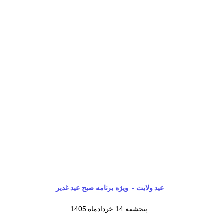
عید ولایت - ویژه برنامه صبح عید غدیر
پنجشنبه 14 خردادماه 1405