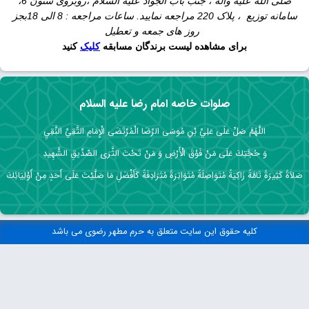
صلی الله علیه واله ، جنب باب الجواد علیه السلام ،روبروی ستون 6،
سامانه توزیع ، پلاک 220 مراجعه نمایید. ساعات مراجعه : 8 الی 18بجز
روز های جمعه و تعطیل
برای مشاهده لیست برندگان مسابقه
کلیک
کنید
صلوات خاصه امام رضا علیه السلام
اللَّهُمَّ صَلِّ عَلَى عَلِيِّ بْنِ مُوسَى الرِّضَا الْمُرْتَضَى الْإِمَامِ التَّقِيِّ النَّقِيِ
وَ حُجَّتِكَ عَلَى مَنْ فَوْقَ الْأَرْضِ وَ مَنْ تَحْتَ الثَّرَى الصِّدِّيقِ الشَّهِيدِ
صَلاَةً كَثِيرَةً تَامَّةً زَاكِيَةً مُتَوَاصِلَةً مُتَوَاتِرَةً مُتَرَادِفَةً كَأَفْضَلِ مَا صَلَّيْتَ عَلَى أَحَدٍ مِنْ أَوْلِيَائِكَ
کلیه حقوق این سایت متعلق به حرم مطهر رضوی می باشد