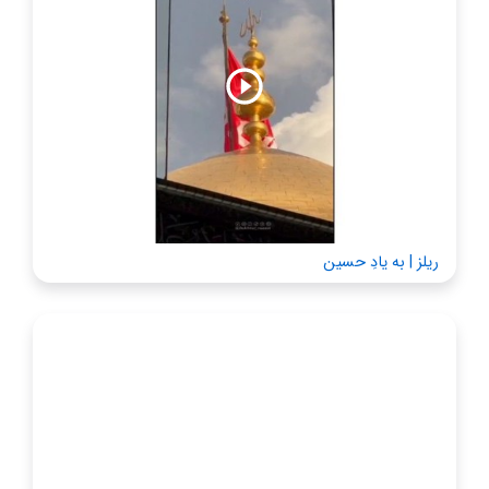
ریلز | به یادِ حسین