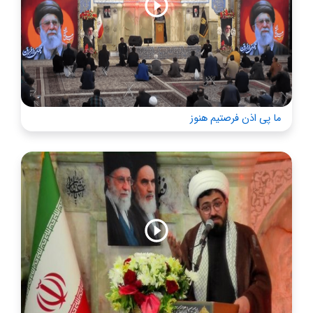
ما پی اذن فرصتیم هنوز