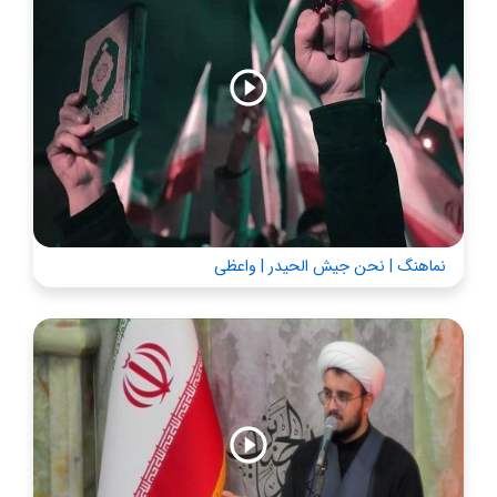
نماهنگ | نحن جیش الحیدر | واعظی