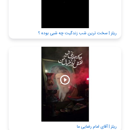
ریلز | سخت ترین شب زندگیت چه شبی بوده ؟
ریلز | آقای امام رضایی ما