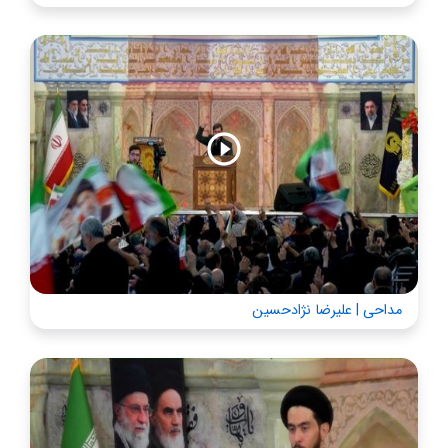
مداحی | علیرضا نژادحسین