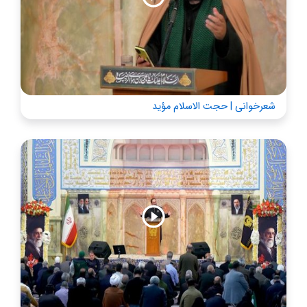
شعرخوانی | حجت الاسلام مؤید