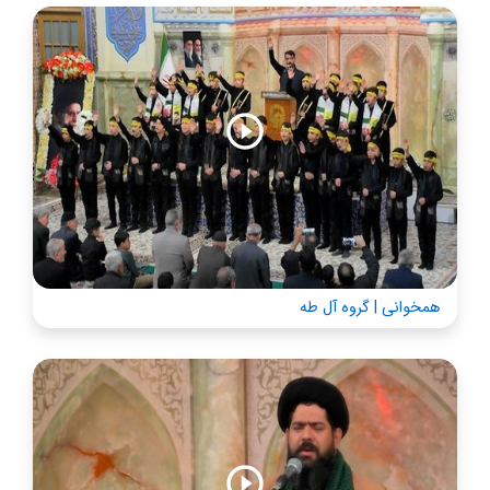
همخوانی | گروه آل طه